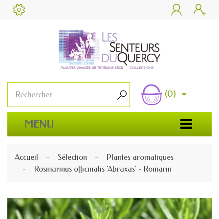


(0)

MENU
Accueil
Sélection
Plantes aromatiques
Rosmarinus officinalis 'Abraxas' - Romarin