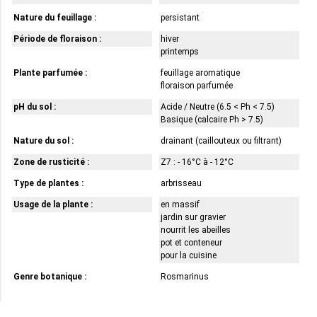
Nature du feuillage :
persistant
Période de floraison :
hiver
printemps
Plante parfumée :
feuillage aromatique
floraison parfumée
pH du sol :
Acide / Neutre (6.5 < Ph < 7.5)
Basique (calcaire Ph > 7.5)
Nature du sol :
drainant (caillouteux ou filtrant)
Zone de rusticité :
Z7 : - 16°C à - 12°C
Type de plantes :
arbrisseau
Usage de la plante :
en massif
jardin sur gravier
nourrit les abeilles
pot et conteneur
pour la cuisine
Genre botanique :
Rosmarinus