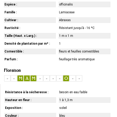
Espèce :
officinalis
Famille :
Lamiaceae
Cultivar :
Abraxas
Rusticité :
Résistant jusqu’à - 16 ºC
Taille (Haut. x Larg.) :
1 m x 1 m
Densité de plantation par m² :
1
Comestible :
fleurs et feuilles comestibles
Parfum :
feuillage très aromatique
Floraison
-
-
M
A
M
-
-
-
-
O
-
-
Résistance à la sécheresse :
besoin en eau faible
Hauteur en fleur :
1 à 1,3 m
Exposition :
soleil
Couleur :
bleu