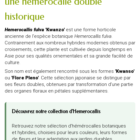
une hémérocalle double
historique
Hemerocallis fulva
'Kwanzo'
est une forme horticole
ancienne de l'espèce botanique
Hemerocallis fulva
.
Contrairement aux nombreux hybrides modernes obtenus par
croisements, cette plante est cultivée depuis longtemps en
Asie pour ses qualités ornementales et sa grande facilité de
culture.
Son nom est également rencontré sous les formes
'Kwanso'
ou
'Flore Pleno'
. Cette sélection japonaise se distingue par
ses fleurs doubles, obtenues par transformation d'une partie
des organes floraux en pétales supplémentaires.
Découvrez notre collection d'Hemerocallis
Retrouvez notre sélection d'hémérocalles botaniques
et hybrides, choisies pour leurs couleurs, leurs formes
de fleurs et leur adaptation aux jardins durables.