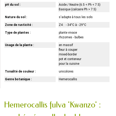
pH du sol :
Acide / Neutre (6.5 < Ph < 7.5)
Basique (calcaire Ph > 7.5)
Nature du sol :
s'adapte à tous les sols
Zone de rusticité :
Z4 : - 34°C à - 29°C
Type de plantes :
plante vivace
rhizomes - bulbes
Usage de la plante :
en massif
fleur à couper
mixed-border
pot et conteneur
pour la cuisine
Tonalité de couleur :
unicolores
Genre botanique :
Hemerocallis
Hemerocallis fulva 'Kwanzo' :