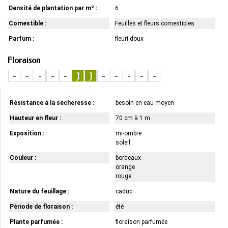
Densité de plantation par m² :
6
Comestible :
Feuilles et fleurs comestibles
Parfum :
fleuri doux
Floraison
-
-
-
-
-
J
J
-
-
-
-
-
Résistance à la sécheresse :
besoin en eau moyen
Hauteur en fleur :
70 cm à 1 m
Exposition :
mi-ombre
soleil
Couleur :
bordeaux
orange
rouge
Nature du feuillage :
caduc
Période de floraison :
été
Plante parfumée :
floraison parfumée